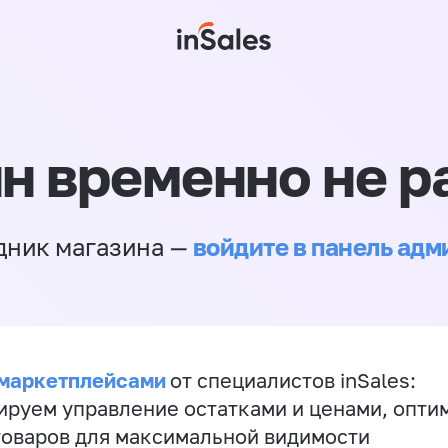
н временно не р
войдите в панель ад
дник магазина —
 маркетплейсами
от специалистов inSales:
ируем управление остатками и ценами, опт
товаров для максимальной видимости