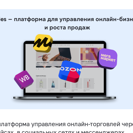
латформа управления онлайн-торговлей чере
йсах, в социальных сетях и мессенджерах