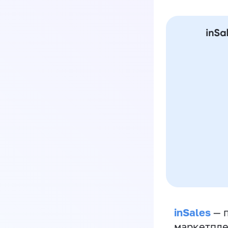
inSales
— п
маркетпле