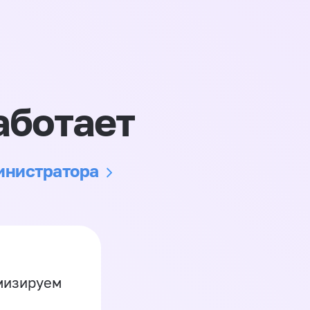
аботает
министратора
имизируем