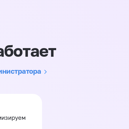
аботает
министратора
имизируем