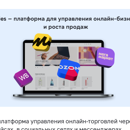
латформа управления онлайн-торговлей чере
йсах, в социальных сетях и мессенджерах