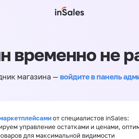
н временно не р
войдите в панель ад
дник магазина —
 маркетплейсами
от специалистов inSales:
ируем управление остатками и ценами, опт
товаров для максимальной видимости