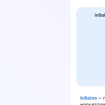
inSales
— п
маркетпле