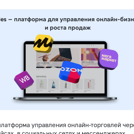
латформа управления онлайн-торговлей чере
йсах, в социальных сетях и мессенджерах