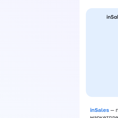
inSales
— п
маркетпле