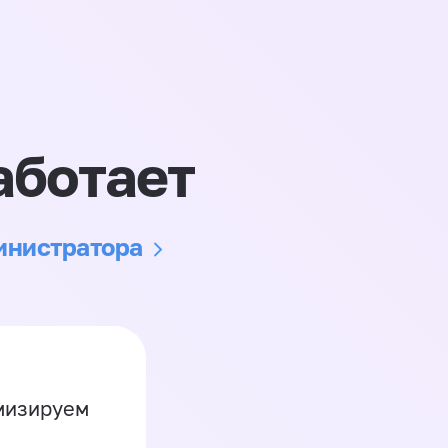
аботает
министратора
имизируем