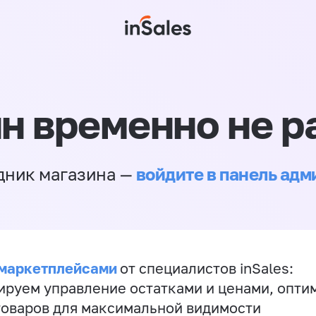
н временно не р
войдите в панель ад
дник магазина —
 маркетплейсами
от специалистов inSales:
ируем управление остатками и ценами, опт
товаров для максимальной видимости