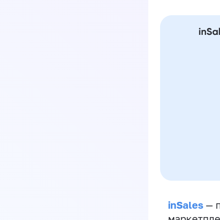
inSales
— п
маркетпле