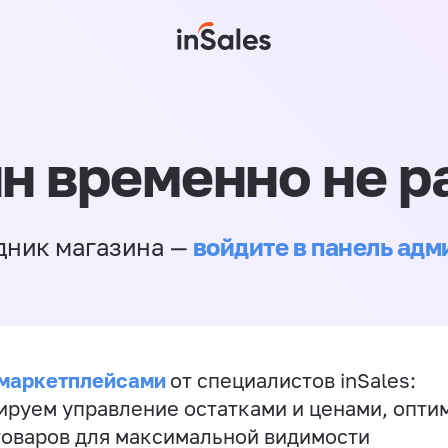
н временно не р
войдите в панель ад
дник магазина —
 маркетплейсами
от специалистов inSales:
ируем управление остатками и ценами, опт
товаров для максимальной видимости