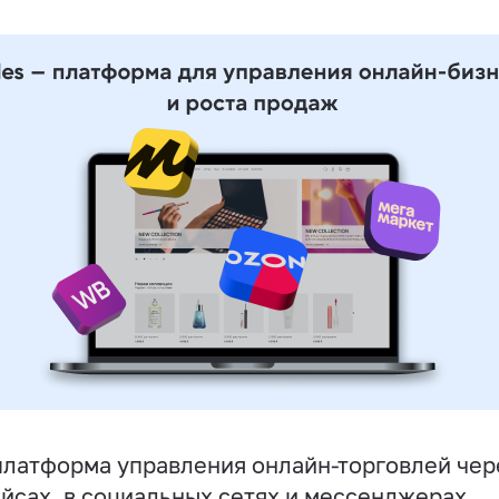
латформа управления онлайн-торговлей чере
йсах, в социальных сетях и мессенджерах