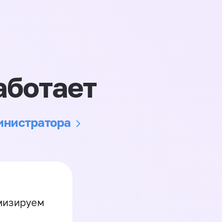
аботает
министратора
имизируем