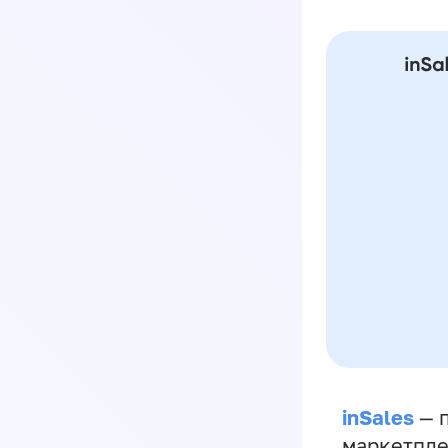
inSales
— п
маркетпле