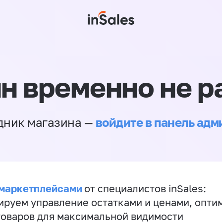
н временно не р
войдите в панель ад
дник магазина —
 маркетплейсами
от специалистов inSales:
ируем управление остатками и ценами, опт
товаров для максимальной видимости