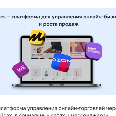
латформа управления онлайн-торговлей чере
йсах, в социальных сетях и мессенджерах