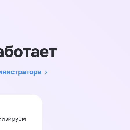
аботает
министратора
имизируем