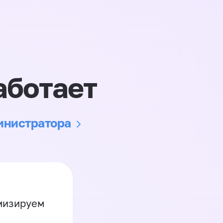
аботает
министратора
имизируем