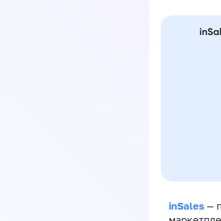
inSales
— п
маркетпле