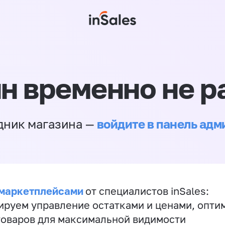
н временно не р
войдите в панель ад
дник магазина —
 маркетплейсами
от специалистов inSales:
ируем управление остатками и ценами, опт
товаров для максимальной видимости