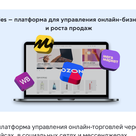
латформа управления онлайн-торговлей чере
йсах, в социальных сетях и мессенджерах