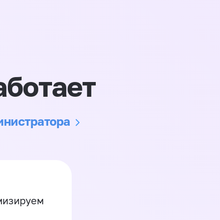
аботает
министратора
имизируем