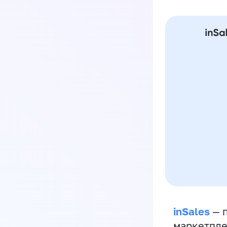
inSales
— п
маркетпле