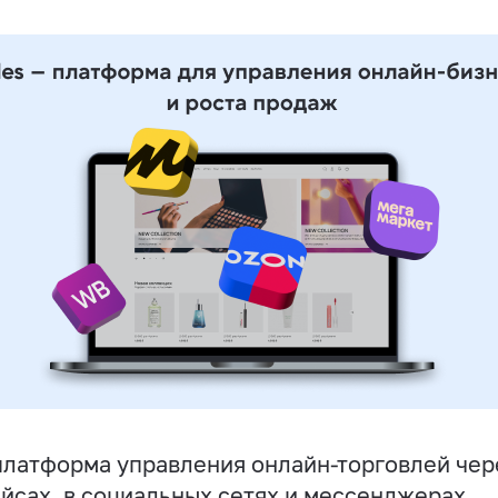
латформа управления онлайн-торговлей чере
йсах, в социальных сетях и мессенджерах