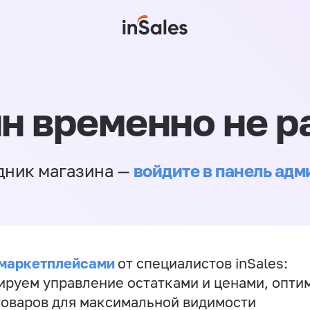
н временно не р
войдите в панель ад
дник магазина —
 маркетплейсами
от специалистов inSales:
ируем управление остатками и ценами, опт
товаров для максимальной видимости