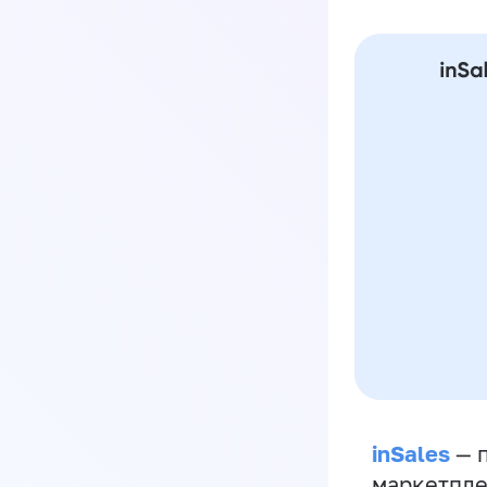
inSales
— п
маркетпле