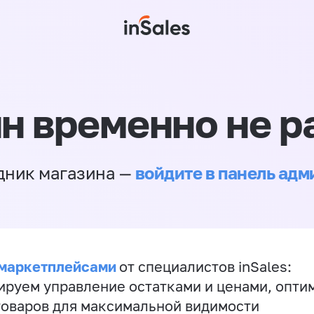
н временно не р
войдите в панель ад
дник магазина —
 маркетплейсами
от специалистов inSales:
ируем управление остатками и ценами, опт
товаров для максимальной видимости