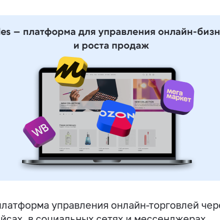
латформа управления онлайн-торговлей чере
йсах, в социальных сетях и мессенджерах