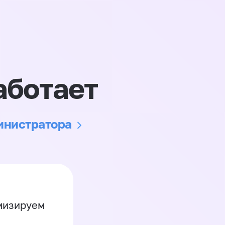
аботает
министратора
имизируем