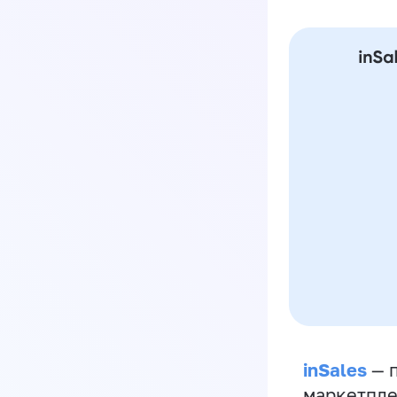
inSales
— п
маркетпле