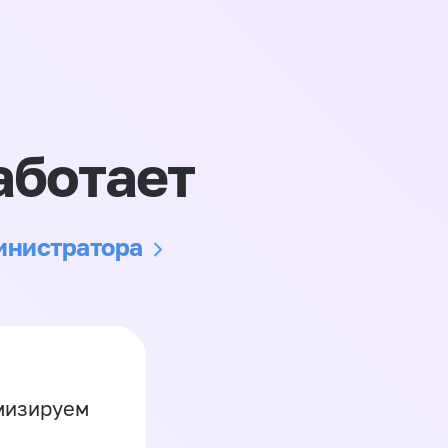
аботает
министратора
имизируем