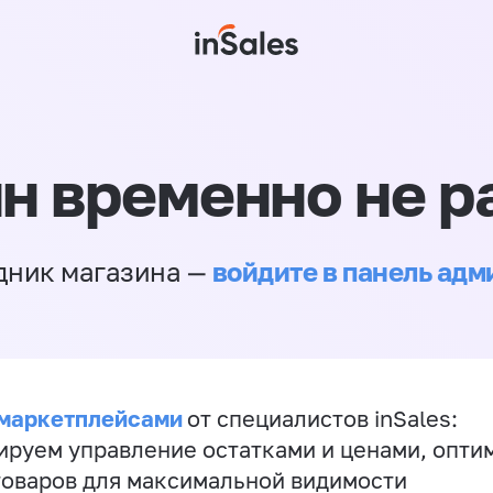
н временно не р
войдите в панель ад
дник магазина —
 маркетплейсами
от специалистов inSales:
ируем управление остатками и ценами, опт
товаров для максимальной видимости