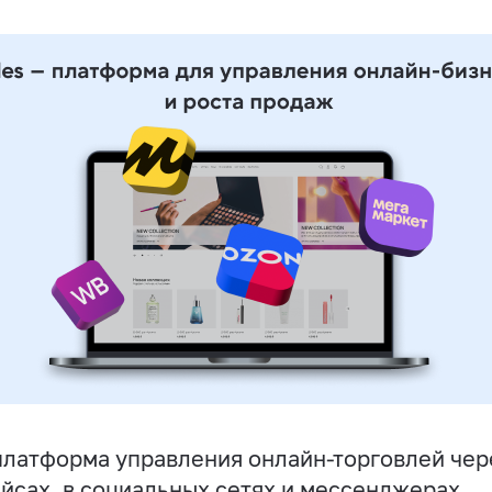
латформа управления онлайн-торговлей чере
йсах, в социальных сетях и мессенджерах