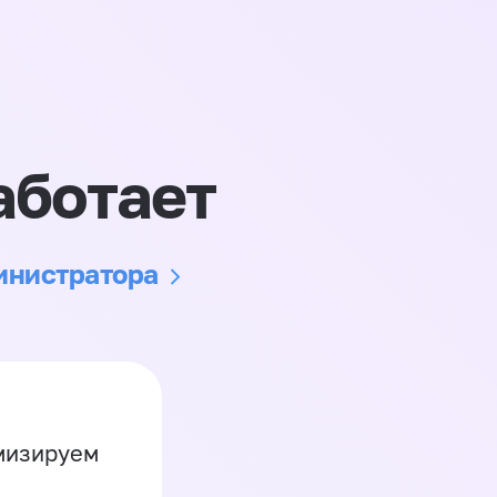
аботает
министратора
имизируем