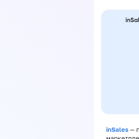
inSales
— п
маркетпле