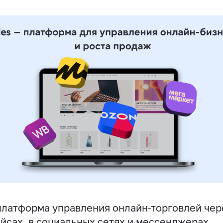
латформа управления онлайн-торговлей чере
йсах, в социальных сетях и мессенджерах