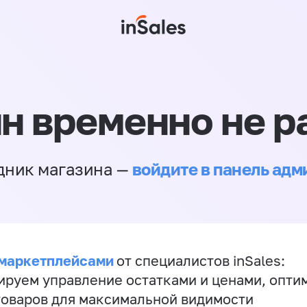
н временно не р
войдите в панель ад
дник магазина —
 маркетплейсами
от специалистов inSales:
ируем управление остатками и ценами, опт
товаров для максимальной видимости