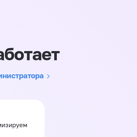
аботает
министратора
имизируем