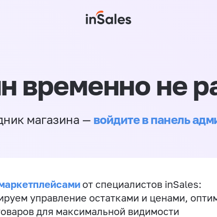
н временно не р
войдите в панель ад
дник магазина —
 маркетплейсами
от специалистов inSales:
ируем управление остатками и ценами, опт
товаров для максимальной видимости