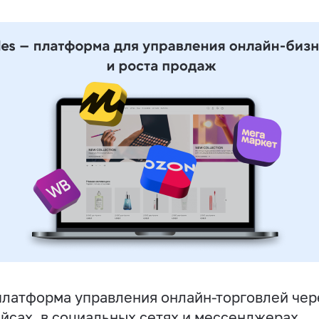
латформа управления онлайн-торговлей чере
йсах, в социальных сетях и мессенджерах