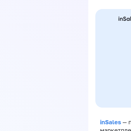
inSales
— п
маркетпле