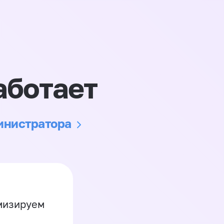
аботает
министратора
имизируем