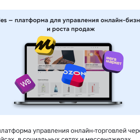
латформа управления онлайн-торговлей чере
йсах, в социальных сетях и мессенджерах