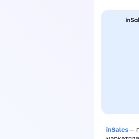
inSales
— п
маркетпле