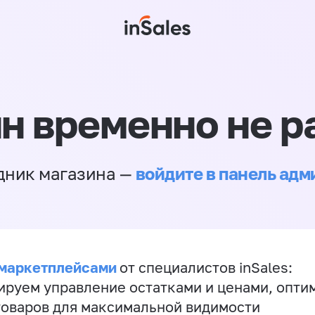
н временно не р
войдите в панель ад
дник магазина —
 маркетплейсами
от специалистов inSales:
ируем управление остатками и ценами, опт
товаров для максимальной видимости