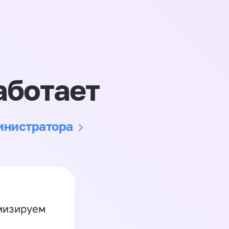
аботает
министратора
имизируем