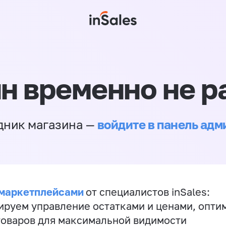
н временно не р
войдите в панель ад
дник магазина —
 маркетплейсами
от специалистов inSales:
ируем управление остатками и ценами, опт
товаров для максимальной видимости