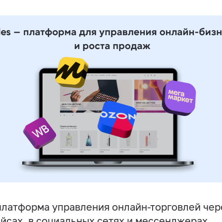
латформа управления онлайн-торговлей чере
йсах, в социальных сетях и мессенджерах