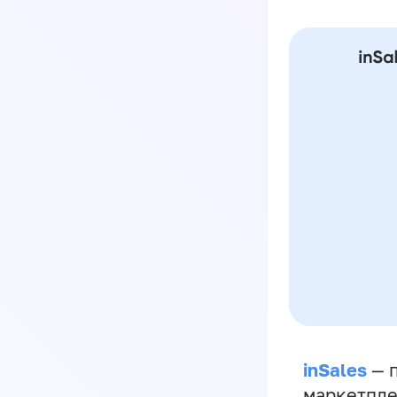
inSales
— п
маркетпле