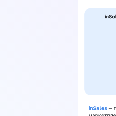
inSales
— п
маркетпле