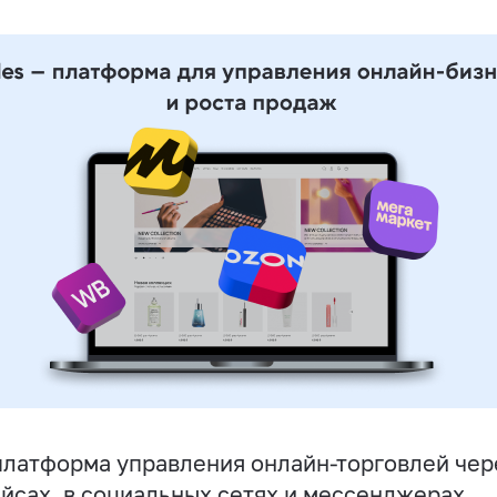
латформа управления онлайн-торговлей чере
йсах, в социальных сетях и мессенджерах