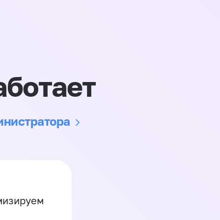
аботает
министратора
имизируем